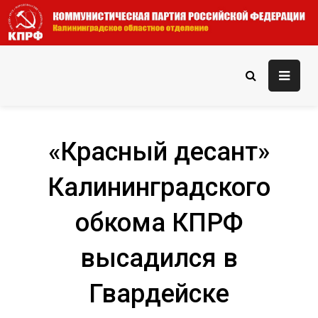
Skip
to
content
КПРФ — Калининградское
Официальный сайт КПРФ — Калининградского областного
отделения
областное отделение
«Красный десант»
Калининградского
обкома КПРФ
высадился в
Гвардейске