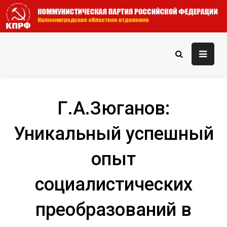
Skip
to
content
КПРФ — Калининградское
Официальный сайт КПРФ — Калининградского областного
отделения
областное отделение
Г.А.Зюганов:
Уникальный успешный
опыт
социалистических
преобразований в