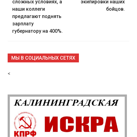
записям
сложных условиях, а
экипировки наших
наши коллеги
бойцов.
предлагают поднять
зарплату
губернатору на 400%.
МЫ В СОЦИАЛЬНЫХ СЕТЯХ
<