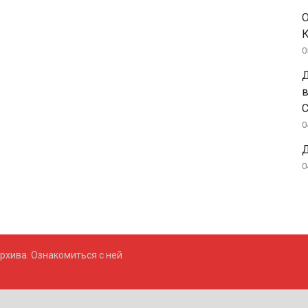
О
К
0
Д
С
0
Д
0
рхива. Ознакомиться с ней