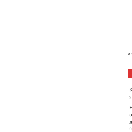
«
2
Б
о
д
0