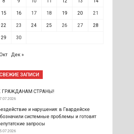
8
9
10
11
12
13
14
15
16
17
18
19
20
21
22
23
24
25
26
27
28
29
30
 Окт
Дек »
СВЕЖИЕ ЗАПИСИ
К ГРАЖДАНАМ СТРАНЫ!
7.07.2026
ездействие и нарушения: в Гвардейске
бозначили системные проблемы и готовят
епутатские запросы
5.07.2026