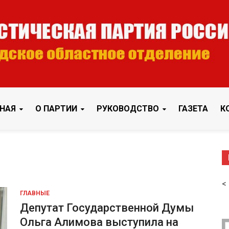
областное отделение
ого отделения
НАЯ
О ПАРТИИ
РУКОВОДСТВО
ГАЗЕТА
К
<
ГЛАВНЫЕ
Депутат Государственной Думы
Ольга Алимова выступила на