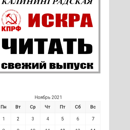
Ноябрь 2021
Пн
Вт
Ср
Чт
Пт
Сб
Вс
1
2
3
4
5
6
7