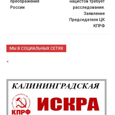
записям
преображения
нацистов требует
России
расследования.
Заявление
Председателя ЦК
КПРФ
МЫ В СОЦИАЛЬНЫХ СЕТЯХ
<