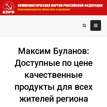
Skip
to
content
КПРФ — Калининградское
Официальный сайт КПРФ — Калининградского областного
отделения
областное отделение
Максим Буланов:
Доступные по цене
качественные
продукты для всех
жителей региона